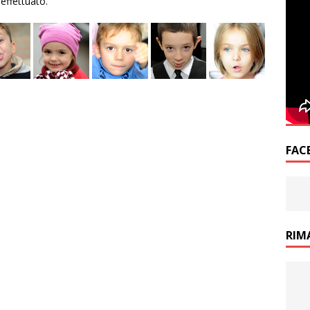
effettuato.
FAC
RIM