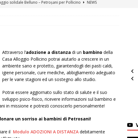
viaggio solidale Belluno – Petroșani per Pollicino
NEWS
ontra la solidarietà: il dono di Paola Piol per Pollicino
NEWS
ni per Pollicino: 1.324 km di solidarietà in bicicletta per i bambini
a “Ricordando i Marangoni e le Antiche Arti”
EVENTI
Attraverso l’
adozione a distanza
di un
bambino
della
nsieme: l’Assemblea 2026 dell’Associazione Pollicino
EVENTI
Casa Alloggio Pollicino potrai aiutarlo a crescere in un
ell’Associazione Pollicino
NEWS
ambiente sano e protetto, garantendogli dei pasti caldi,
igiene personale, cure mediche, abbigliamento adeguato
all’Associazione Pollicino
NEWS
per le varie stagioni ed un sostegno allo studio.
anno il grande cuore di Cà Gioiosa abbraccia Casa Pollicino
Potrai essere aggiornato sullo stato di salute e il suo
sviluppo psico-fisico, ricevere informazioni sul bambino e
ani in missione e potresti conoscerlo personalmente!
asa Pollicino: Un Mese ricco di Emozioni
CASA POLLICINO
: tre giorni di festa, musica e divertimento a Belluno
EVENTI
donare un sorriso ai bambini di Petrosani!
iare il
Modulo ADOZIONI A DISTANZA
debitamente