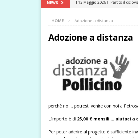
[ 13 Maggio 2026 ]
Partito il ciclo
NEWS
[ 6 Maggio 2026 ]
Quando l’arte inc
HOME
Adozione a distanza
[ 29 Aprile 2026 ]
Belluno – Petroșa
di Casa Pollicino
NEWS
Adozione a distanza
[ 22 Aprile 2026 ]
Noi di Pollicino 
[ 10 Aprile 2026 ]
Verso il futuro i
[ 9 Febbraio 2026 ]
Le sfide 2026 d
[ 25 Dicembre 2025 ]
Buon Natale d
[ 23 Dicembre 2025 ]
Anche quest’
NEWS
perchè no … potresti venire con noi a Petros
[ 22 Dicembre 2025 ]
Dicembre a C
[ 25 Maggio 2026 ]
Wave Party 2026
L’importo è di
25,00 € mensili … aiutaci a 
Per poter aderire al progetto è sufficiente inv