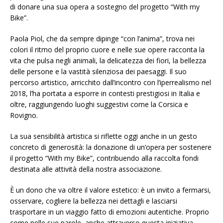
di donare una sua opera a sostegno del progetto “With my
Bike”.
Paola Piol, che da sempre dipinge “con l’anima”, trova nei
colori il ritmo del proprio cuore e nelle sue opere racconta la
vita che pulsa negli animali, la delicatezza dei fiori, la bellezza
delle persone e la vastità silenziosa dei paesaggi. Il suo
percorso artistico, arricchito dall’incontro con l’iperrealismo nel
2018, l’ha portata a esporre in contesti prestigiosi in Italia e
oltre, raggiungendo luoghi suggestivi come la Corsica e
Rovigno.
La sua sensibilità artistica si riflette oggi anche in un gesto
concreto di generosità: la donazione di un’opera per sostenere
il progetto “With my Bike”, contribuendo alla raccolta fondi
destinata alle attività della nostra associazione.
È un dono che va oltre il valore estetico: è un invito a fermarsi,
osservare, cogliere la bellezza nei dettagli e lasciarsi
trasportare in un viaggio fatto di emozioni autentiche. Proprio
come nelle sue parole, anche attraverso questa iniziativa