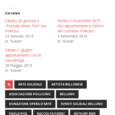
Correlati
Sabato 26 gennaio il
Veneto Concertante 2015:
“Pontalpi Music Fest” per
due appuntamenti in favore
Pollicino
del Comitato Pollicino
23 Gennaio 2013
3 Settembre 2015
In "Eventi"
In "Eventi"
Sabato 1 giugno
appuntamento con la
Vascalonga
28 Maggio 2013
In "Eventi"
ARTE SOLIDALE
ARTISTA BELLUNESE
ASSOCIAZIONE POLLICINO
BELLUNO
DONAZIONE OPERA D’ARTE
EVENTI SOLIDALI BELLUNO
PAOLA PIOL
RACCOLTA FONDI
WITH MY BIKE