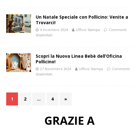
Un Natale Speciale con Pollicino: Venite a
Trovarci!
4 Dicembre 2024
Ufficio Stampa
Commenti
disabilitati
Scopri la Nuova Linea Bebè dell’Oficina
Pollicino!
27 Novembre 2024
Ufficio Stampa
Commenti
disabilitati
1
2
…
4
»
GRAZIE A