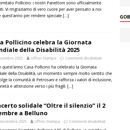
omitato Pollicino: i nostri Panettoni sono ufficialmente
iti. Vi ringraziamo di vero cuore per aver pensato a noi
 quest’anno per rendere speciale
[…]
GOB
a Pollicino celebra la Giornata
diale della Disabilità 2025
icembre 2025
Ufficio Stampa
Commenti disabilitati
 quest’anno Casa Pollicino ha celebrato la Giornata
ale della Disabilità, un momento sempre molto sentito che
olge la comunità di Petrosani e rafforza i valori di inclusione,
rietà e attenzione verso i più fragili.
[…]
certo solidale “Oltre il silenzio” il 2
embre a Belluno
 Novembre 2025
Ufficio Stampa
Commenti disabilitati