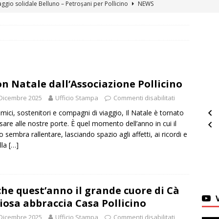
viaggio solidale Belluno – Petroșani per Pollicino
NEWS
ontra la solidarietà: il dono di Paola Piol per Pollicino
NEWS
ni per Pollicino: 1.324 km di solidarietà in bicicletta per i bambini
a “Ricordando i Marangoni e le Antiche Arti”
EVENTI
n Natale dall’Associazione Pollicino
nsieme: l’Assemblea 2026 dell’Associazione Pollicino
EVENTI
Dicembre 2025
Ufficio Stampa
Commenti disabilitati
ell’Associazione Pollicino
NEWS
amici, sostenitori e compagni di viaggio, Il Natale è tornato
all’Associazione Pollicino
NEWS
sare alle nostre porte. È quel momento dell’anno in cui il
 sembra rallentare, lasciando spazio agli affetti, ai ricordi e
anno il grande cuore di Cà Gioiosa abbraccia Casa Pollicino
lla
[…]
asa Pollicino: Un Mese ricco di Emozioni
CASA POLLICINO
: tre giorni di festa, musica e divertimento a Belluno
EVENTI
he quest’anno il grande cuore di Cà
iosa abbraccia Casa Pollicino
Dicembre 2025
Ufficio Stampa
Commenti disabilitati