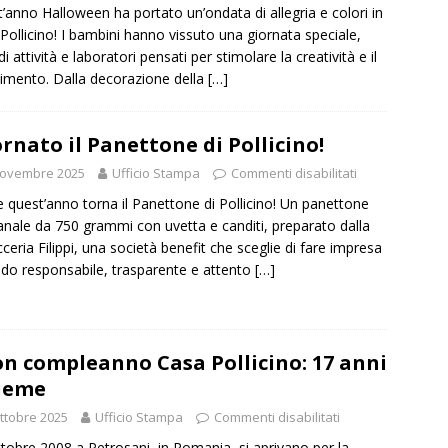
’anno Halloween ha portato un’ondata di allegria e colori in
Pollicino! I bambini hanno vissuto una giornata speciale,
di attività e laboratori pensati per stimolare la creatività e il
timento. Dalla decorazione della
[…]
ornato il Panettone di Pollicino!
Novembre 2025
Ufficio Stampa
Commenti disabilitati
 quest’anno torna il Panettone di Pollicino! Un panettone
ianale da 750 grammi con uvetta e canditi, preparato dalla
cceria Filippi, una società benefit che sceglie di fare impresa
do responsabile, trasparente e attento
[…]
n compleanno Casa Pollicino: 17 anni
ieme
ttobre 2025
Ufficio Stampa
Commenti disabilitati
ottobre 2008 a Petrosani, in Romania, si aprivano per la