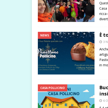
Quest
Casa 
ricca 
diver
È t
NEWS
3 
Anche
artig
Pasti
in mo
Buo
CASA POLLICINO
ins
6 O
Il 4 