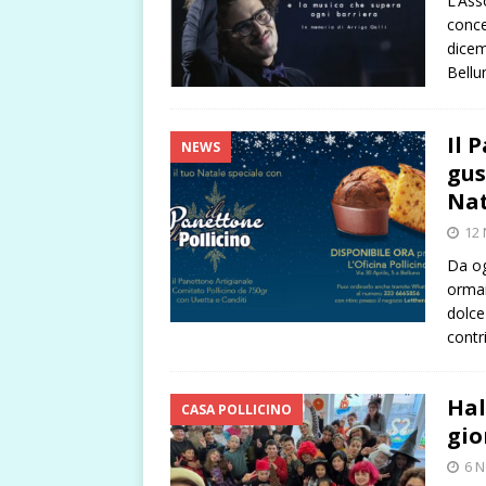
L’Ass
conce
dicem
Bellu
Il 
NEWS
gus
Nat
12
Da og
ormai
dolce
contr
Hal
CASA POLLICINO
gio
6 