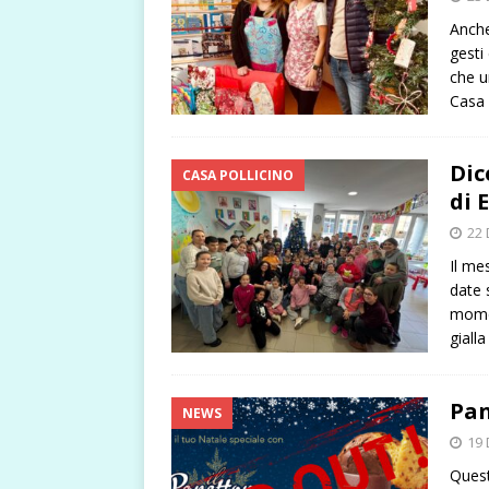
Anche
gesti
che u
Casa 
Dic
CASA POLLICINO
di 
22 
Il me
date 
momen
gialla
Pan
NEWS
19 
Quest