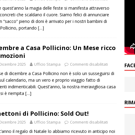
 quest’anno la magia delle feste si manifesta attraverso
 concreti che scaldano il cuore. Siamo felici di annunciare
n “sacco” pieno di doni è arrivato per i nostri bambini di
Pollicino, portando
[…]
embre a Casa Pollicino: Un Mese ricco
Emozioni
Dicembre 2025
Ufficio Stampa
Commenti disabilitati
FAC
se di dicembre a Casa Pollicino non è solo un susseguirsi di
sul calendario, ma un vero e proprio viaggio fatto di
ti indimenticabili. Quest’anno, la nostra meravigliosa casa
 si è riempita
[…]
RIM
ettoni di Pollicino: Sold Out!
Dicembre 2025
Ufficio Stampa
Commenti disabilitati
’anno il regalo di Natale lo abbiamo ricevuto in anticipo noi