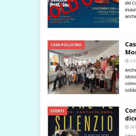
del C
esaur
anche
Cas
CASA POLLICINO
Mon
3 D
Anche
Mondi
coinv
solida
Con
EVENTI
dic
26