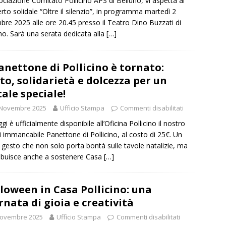
ociazione Comitato Pollicino APS di Belluno, vi aspetta al
rto solidale “Oltre il silenzio”, in programma martedì 2
bre 2025 alle ore 20.45 presso il Teatro Dino Buzzati di
no. Sarà una serata dedicata alla
[…]
Panettone di Pollicino è tornato:
to, solidarietà e dolcezza per un
ale speciale!
 Novembre 2025
Ufficio Stampa
Commenti disabilitati
gi è ufficialmente disponibile all’Oficina Pollicino il nostro
 immancabile Panettone di Pollicino, al costo di 25€. Un
 gesto che non solo porta bontà sulle tavole natalizie, ma
ibuisce anche a sostenere Casa
[…]
loween in Casa Pollicino: una
rnata di gioia e creatività
Novembre 2025
Ufficio Stampa
Commenti disabilitati